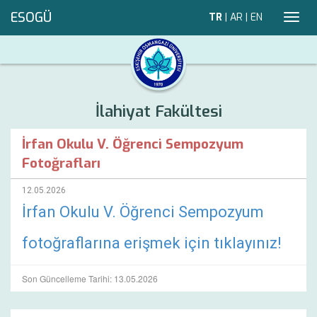
ESOGÜ
TR
|
AR
|
EN
Toggl
navig
İlahiyat Fakültesi
İrfan Okulu V. Öğrenci Sempozyum
Fotoğrafları
12.05.2026
İrfan Okulu V. Öğrenci Sempozyum
fotoğraflarına erişmek için tıklayınız!
Son Güncelleme Tarihi: 13.05.2026